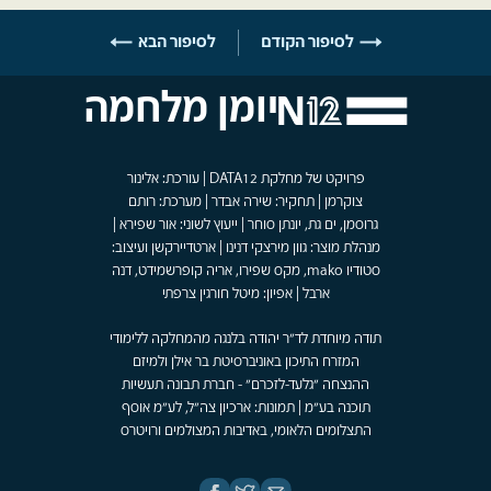
לסיפור הקודם
לסיפור הבא
יומן מלחמה
פרויקט של מחלקת DATA12 | עורכת: אלינור
צוקרמן | תחקיר: שירה אבדר | מערכת: רותם
גרוסמן, ים גת, יונתן סוחר | ייעוץ לשוני: אור שפירא |
מנהלת מוצר: גוון מירצקי דנינו | ארטדיירקשן ועיצוב:
סטודיו mako, מקס שפירו, אריה קופרשמידט, דנה
ארבל | אפיון: מיטל חורגין צרפתי
תודה מיוחדת לד"ר יהודה בלנגה מהמחלקה ללימודי
המזרח התיכון באוניברסיטת בר אילן ולמיזם
ההנצחה "גלעד-לזכרם" - חברת תבונה תעשיות
תוכנה בע"מ | תמונות: ארכיון צה"ל, לע"מ אוסף
התצלומים הלאומי, באדיבות המצולמים ורויטרס