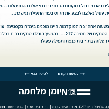
ולים בארגזי ברזל במקומם הקבוע בירכתי אולם ההתעמלות …ול
 פעיל נאלצנו לבצע את הגיוס בעוד התפילה נמשכת…
שעות אחה״צ ה המוקדמות היינו מוכנים בימ״ח בקסטינה ועוד
הורדנו בבלוזה את הטנקים של חטיבה 217 . .. ובהמשך הובלת טנקים
 הפלוגה בתוך בית כנסת ותפילה פעילה
לסיפור הקודם
לסיפור הבא
יומן מלחמה
פרויקט של מחלקת DATA12 | עורכת: אלינור צוקרמן | תחקיר: שירה אבדר | מערכת: רותם גרוסמן