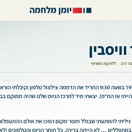
וויסבין
 217
ללא קרב ספציפי
ביום הכיפורים 1973 בשעה 9:30 החריד את הדממה צילצול טלפון וקיבלתי 
ייתי אז המ״פ). יצאתי מיד למרכז הגיוס שלנו שהיה ממוקם בב
גיליתי להפתעתי שבגלל חוסר מקום הפכו את אולם ההתעמלות
מתפללים … לא הייתה ברירה, כל חומר הגיוס והטלפונים (לא ה