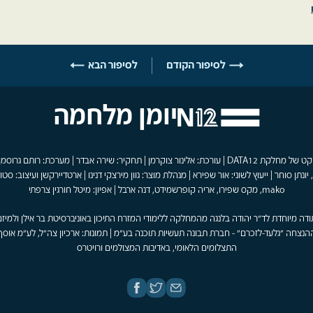
לסיפור הקודם
לסיפור הבא
יומן מלחמה
פרויקט של מחלקת DATA12 | עורכת: אלינור צוקרמן | תחקיר: שירה אבדר | מערכת: רותם גרוסמן
 יונתן סוחר | ייעוץ לשוני: אור שפירא | מנהלת מוצר: גוון מירצקי דנינו | ארטדיירקשן ועיצוב: סטוד
mako, מקס שפירו, אריה קופרשמידט, דנה ארבל | אפיון: מיטל חורגין צרפתי
ודה מיוחדת לד"ר יהודה בלנגה מהמחלקה ללימודי המזרח התיכון באוניברסיטת בר אילן ולמיזם
הנצחה "גלעד-לזכרם" - חברת תבונה תעשיות תוכנה בע"מ | תמונות: ארכיון צה"ל, לע"מ אוסף
התצלומים הלאומי, באדיבות המצולמים ורויטרס