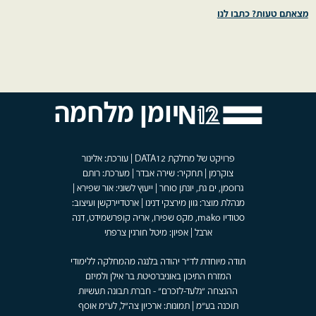
מצאתם טעות? כתבו לנו
יומן מלחמה
פרויקט של מחלקת DATA12 | עורכת: אלינור
צוקרמן | תחקיר: שירה אבדר | מערכת: רותם
גרוסמן, ים גת, יונתן סוחר | ייעוץ לשוני: אור שפירא |
מנהלת מוצר: גוון מירצקי דנינו | ארטדיירקשן ועיצוב:
סטודיו mako, מקס שפירו, אריה קופרשמידט, דנה
ארבל | אפיון: מיטל חורגין צרפתי
תודה מיוחדת לד"ר יהודה בלנגה מהמחלקה ללימודי
המזרח התיכון באוניברסיטת בר אילן ולמיזם
ההנצחה "גלעד-לזכרם" - חברת תבונה תעשיות
תוכנה בע"מ | תמונות: ארכיון צה"ל, לע"מ אוסף