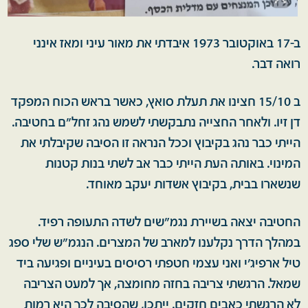
ב-17 באוקטובר 1973 איבדתי את מאור עיני ומאז אינני
רואה דבר.
ב 15/10 חצינו את תעלת סואץ, כאשר בראש הכוח המפקד
דן זיו. ולאחר החצייה נתבקשתי לשמש נהג זחל"ם בחטיבה.
הייתי כבר נהג בקיבוץ וככל הנראה זו הסיבה שקיבלתי את
המינוי. באותה העת הייתי כבר אב לשתי בנות קטנות
שנשארו בבית, בקיבוץ אשדות יעקב מאוחד.
החטיבה יצאה בשיירת נגמ״שים לשדה התעופה רפיד.
במהלך הדרך נקלענו למארב של המצרים. הנגמ״ש שלי ספג
טיל ארפיג׳י ואני עצמי חטפתי רסיסים בעיניים ופגיעה ביד
שמאל. הרגשתי צריבה בחזה מחומצה, אך למעט הצריבה
לא הרגשתי כאבים חזקים. ייתכן, שהסיבה לכך היא רמות