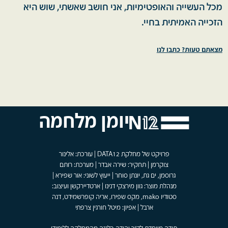
מכל העשייה והאופטימיות, אני חושב שאשתי, שוש היא
הזכייה האמיתית בחיי.
מצאתם טעות? כתבו לנו
יומן מלחמה
פרויקט של מחלקת DATA12 | עורכת: אלינור
צוקרמן | תחקיר: שירה אבדר | מערכת: רותם
גרוסמן, ים גת, יונתן סוחר | ייעוץ לשוני: אור שפירא |
מנהלת מוצר: גוון מירצקי דנינו | ארטדיירקשן ועיצוב:
סטודיו mako, מקס שפירו, אריה קופרשמידט, דנה
ארבל | אפיון: מיטל חורגין צרפתי