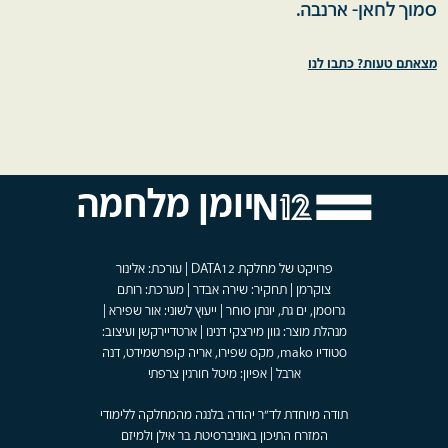
סמוך לחאן- ארנבה.
מצאתם טעות? כתבו לנו
יומן מלחמה
פרויקט של מחלקת DATA12 | עורכת: אלינור
צוקרמן | תחקיר: שירה אבדר | מערכת: רותם
גרוסמן, ים גת, יונתן סוחר | ייעוץ לשוני: אור שפירא |
מנהלת מוצר: גוון מירצקי דנינו | ארטדיירקשן ועיצוב:
סטודיו mako, מקס שפירו, אריה קופרשמידט, דנה
ארבל | אפיון: מיטל חורגין צרפתי
תודה מיוחדת לד"ר יהודה בלנגה מהמחלקה ללימודי
המזרח התיכון באוניברסיטת בר אילן ולמיזם