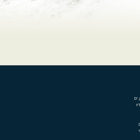
, ים
יו