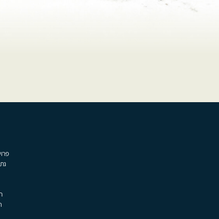
גת,
ת
ה