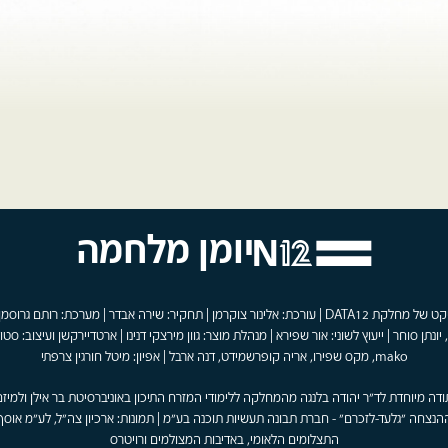
יומן מלחמה
פרויקט של מחלקת DATA12 | עורכת: אלינור צוקרמן | תחקיר: שירה אבדר | מערכת: רותם גרוסמן
 יונתן סוחר | ייעוץ לשוני: אור שפירא | מנהלת מוצר: גוון מירצקי דנינו | ארטדיירקשן ועיצוב: סטוד
mako, מקס שפירו, אריה קופרשמידט, דנה ארבל | אפיון: מיטל חורגין צרפתי
ודה מיוחדת לד"ר יהודה בלנגה מהמחלקה ללימודי המזרח התיכון באוניברסיטת בר אילן ולמיזם
הנצחה "גלעד-לזכרם" - חברת תבונה תעשיות תוכנה בע"מ | תמונות: ארכיון צה"ל, לע"מ אוסף
התצלומים הלאומי, באדיבות המצולמים ורויטרס