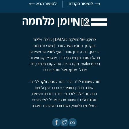
לסיפור הקודם
לסיפור הבא
יומן מלחמה
פרויקט של מחלקת DATA12 | עורכת: אלינור
צוקרמן | תחקיר: שירה אבדר | מערכת: רותם
גרוסמן, ים גת, יונתן סוחר | ייעוץ לשוני: אור שפירא |
מנהלת מוצר: גוון מירצקי דנינו | ארטדיירקשן ועיצוב:
סטודיו mako, מקס שפירו, אריה קופרשמידט, דנה
ארבל | אפיון: מיטל חורגין צרפתי
תודה מיוחדת לד"ר יהודה בלנגה מהמחלקה ללימודי
המזרח התיכון באוניברסיטת בר אילן ולמיזם
ההנצחה "גלעד-לזכרם" - חברת תבונה תעשיות
תוכנה בע"מ | תמונות: ארכיון צה"ל, לע"מ אוסף
התצלומים הלאומי, באדיבות המצולמים ורויטרס