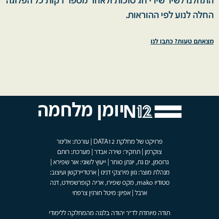
התחלנו לשיר שירי חג סוכות ולאחר מספר דקות כל הפלוגה
החלה לנוע לפי ההוראות.
מצאתם טעות? כתבו לנו
יומן מלחמה
פרויקט של מחלקת DATA12 | עורכת: אלינור
צוקרמן | תחקיר: שירה אבדר | מערכת: רותם
גרוסמן, ים גת, יונתן סוחר | ייעוץ לשוני: אור שפירא |
מנהלת מוצר: גוון מירצקי דנינו | ארטדיירקשן ועיצוב:
סטודיו mako, מקס שפירו, אריה קופרשמידט, דנה
ארבל | אפיון: מיטל חורגין צרפתי
תודה מיוחדת לד"ר יהודה בלנגה מהמחלקה ללימודי