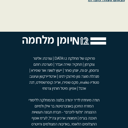
מצאתם טעות? כתבו לנו
יומן מלחמה
פרויקט של מחלקת DATA12 | עורכת: אלינור
צוקרמן | תחקיר: שירה אבדר | מערכת: רותם
גרוסמן, ים גת, יונתן סוחר | ייעוץ לשוני: אור שפירא |
מנהלת מוצר: גוון מירצקי דנינו | ארטדיירקשן ועיצוב:
סטודיו mako, מקס שפירו, אריה קופרשמידט, דנה
ארבל | אפיון: מיטל חורגין צרפתי
תודה מיוחדת לד"ר יהודה בלנגה מהמחלקה ללימודי
המזרח התיכון באוניברסיטת בר אילן ולמיזם
ההנצחה "גלעד-לזכרם" - חברת תבונה תעשיות
תוכנה בע"מ | תמונות: ארכיון צה"ל, לע"מ אוסף
התצלומים הלאומי, באדיבות המצולמים ורויטרס