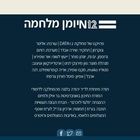
יומן מלחמה
פרויקט של מחלקת DATA12 | עורכת: אלינור
צוקרמן | תחקיר: שירה אבדר | מערכת: רותם
גרוסמן, ים גת, יונתן סוחר | ייעוץ לשוני: אור שפירא |
מנהלת מוצר: גוון מירצקי דנינו | ארטדיירקשן ועיצוב:
סטודיו mako, מקס שפירו, אריה קופרשמידט, דנה
ארבל | אפיון: מיטל חורגין צרפתי
תודה מיוחדת לד"ר יהודה בלנגה מהמחלקה ללימודי
המזרח התיכון באוניברסיטת בר אילן ולמיזם
ההנצחה "גלעד-לזכרם" - חברת תבונה תעשיות
תוכנה בע"מ | תמונות: ארכיון צה"ל, לע"מ אוסף
התצלומים הלאומי, באדיבות המצולמים ורויטרס