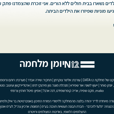
ים נשארו בבית חולים ללא הורים. אני זוכרת שהצמדנו פתק 
יעו מוניות שפיזרו את הילדים הביתה.
יומן מלחמה
פרויקט של מחלקת DATA12 | עורכת: אלינור צוקרמן | תחקיר: שירה אבדר | מערכת: רותם גרוסמן
 יונתן סוחר | ייעוץ לשוני: אור שפירא | מנהלת מוצר: גוון מירצקי דנינו | ארטדיירקשן ועיצוב: סטוד
mako, מקס שפירו, אריה קופרשמידט, דנה ארבל | אפיון: מיטל חורגין צרפתי
ודה מיוחדת לד"ר יהודה בלנגה מהמחלקה ללימודי המזרח התיכון באוניברסיטת בר אילן ולמיזם
הנצחה "גלעד-לזכרם" - חברת תבונה תעשיות תוכנה בע"מ | תמונות: ארכיון צה"ל, לע"מ אוסף
התצלומים הלאומי, באדיבות המצולמים ורויטרס