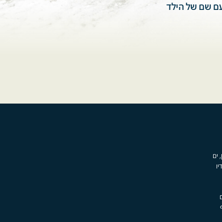
עם שם של הילד
, ים
יו