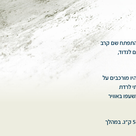
, התפתח שם קרב
 לגדוד,
זיר מטחי אש מכול כלי נשק שהיה ברשותנו - ממקלעים של 0.5 שהיו מורכבים על
ם נאלצתי לרדת
עפו באוויר
ירדתי מהזחל"ם לשוחה הקרובה ביותר וכך ניצלו חיי מנפילת פגזים במשקל של 50 ק"ג. במהלך