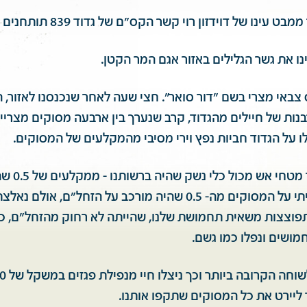
ט עינו של דוידזון רוי קשר הקס"ם של גדוד 839 תותחנים
ו את גשר הגלילים באזור אגם המר הקטן.
 צבאי מצרי בשם "דור סואר". חצי שעה לאחר שנכנסנו לאזור
נות של חיילים מהגדוד, קרב שנערך בין ארבעה מסוקים מצריים
 על הגדוד חביות נפץ וירי מסיבי מהמקלעים של המסוקים.
הגדוד שלנו הח
הזחל"מים. אני יריתי על המסוקים מה- 0.5 שהיה מורכב על הזחל"ם, אול
וצצות משאית תחמושת שלנו, שהייתה לא רחוק מהזחל"ם, כש
מושים ונפלו כמו גשם.
 ליירט את כל המסוקים שתקפו אותנו.