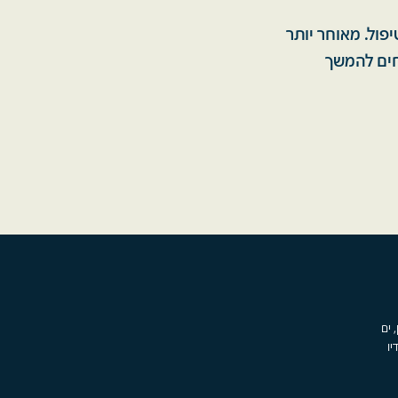
פול. מאוחר יותר
תחים להמשך
, ים
יו