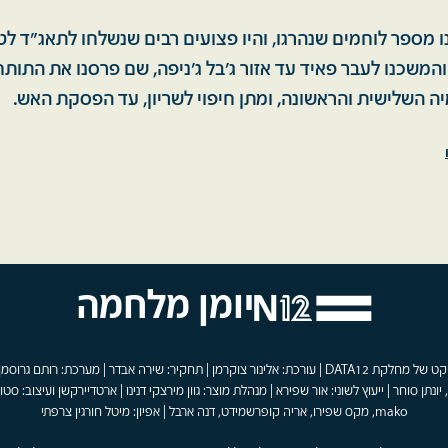
 מספר לוחמים שנהרגו, והיו פצועים רבים שנשלחו לתאג"ד לטי
 והמשכנו לעבר פאיד עד אזור ג'בל ג'ניפה, שם פרסנו את התו
יה השלישית והראשונה, ומתן חיפוי לשריון, עד הפסקת האש.
יומן מלחמה
פרויקט של מחלקת DATA12 | עורכת: אלינור צוקרמן | תחקיר: שירה אבדר | מערכת: רותם גרוסמן
 יונתן סוחר | ייעוץ לשוני: אור שפירא | מנהלת מוצר: גוון מירצקי דנינו | ארטדיירקשן ועיצוב: סטוד
mako, מקס שפירו, אריה קופרשמידט, דנה ארבל | אפיון: מיטל חורגין צרפתי