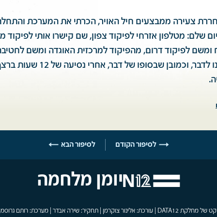
חררת צעירה ממבצעים חיל האויר, הכרתי את המערכת והתחל
 שלם: מטלפון אזרחי לפיקוד צפון, שם קישרו אותי לפיקוד מר
ומשם לפיקוד דרום, מהפיקוד למרכזית האוגדה ומשם לחטיבה 
טלפון נל"נ הצלחנו לדבר, וכמובן שבסופו
ה.
לסיפור הקודם
לסיפור הבא
יומן מלחמה
פרויקט של מחלקת DATA12 | עורכת: אלינור צוקרמן | תחקיר: שירה אבדר | מערכת: רותם גרוסמן