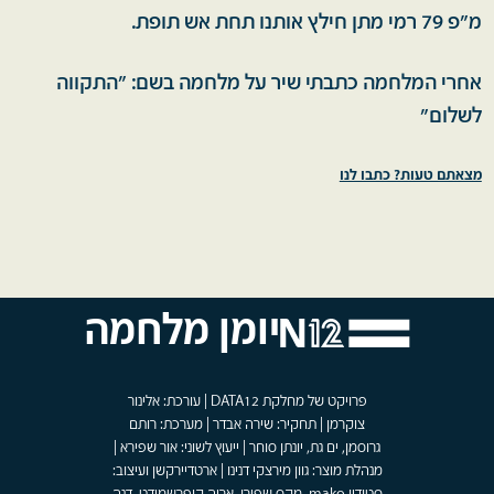
מ"פ 79 רמי מתן חילץ אותנו תחת אש תופת.
אחרי המלחמה כתבתי שיר על מלחמה בשם: "התקווה
לשלום"
מצאתם טעות? כתבו לנו
יומן מלחמה
פרויקט של מחלקת DATA12 | עורכת: אלינור
צוקרמן | תחקיר: שירה אבדר | מערכת: רותם
גרוסמן, ים גת, יונתן סוחר | ייעוץ לשוני: אור שפירא |
מנהלת מוצר: גוון מירצקי דנינו | ארטדיירקשן ועיצוב: