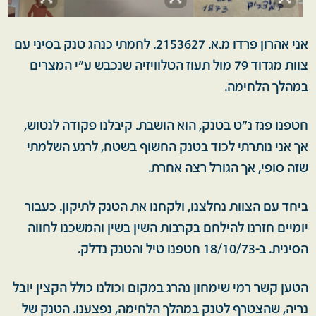
אני אהרון פרדו מ.א. 2153627. לחמתי כנהג טנק בסיני עם
צוות מגדוד 79 מול תעוז הטלוויזיה שנכבש ע"י המצרים
במהלך הלחימה.
חטפנו פגז נ"ט בטנק, הוא הושבת. קיבלנו פקודה לנטוש,
אך אני נותרתי לכוד בטנק החשוף בשטח, לרגע השלמתי
שזה סופי, אך הגורל רצה אחרת.
ביחד עם הצוות נחלצנו, ולקחנו את הטנק לתיקון. כעבור
יומיים חזרנו להילחם בקרבות השין בשין והמשכנו לחווה
הסינית. ב-18/10/73 חטפנו טיל והטנק נדלק.
הטען קשר רמי שימחון נהרג במקום וכולנו כולל הקצין יובל
נריה, שהצטרף לטנק במהלך הלחימה, נפצענו. הטנק של