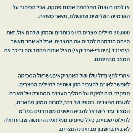
אז למה בעצם? המלחמה אמנם פסקה, אבל הכיתור על
הארמייה השלישית שהושלם, נשאר כשהיה.
30,000 חיילים מצרים היו מכותרים והמזון שלהם אזל. זאת
הייתה הזדמנות להביס את המצרים, אבל לא אחר מאשר
קיסינג'ר (היהודי-אמריקאי) הציל אותם מהתבוסה וריכך את
המצב מבחינתם.
אחרי לחץ גדול שלו ושל האמריקאים,ישראל הסכימה
לאפשר לאו"ם להעביר מזון ושתייה לחיילים המצרים.
תפקידי היה לפקח על תהליך העברת הסחורה של האו"ם
לטובת המצרים. בסופו של דבר, למרות המזון מהאו"ם,
המצור עזר לישראל להביא הישגים משודרגים במו"מ
לחילופי שבויים, כולל טייסים ממלחמת ההתשה שבהתחלה
לא באו בחשבון מבחינת המצרים.