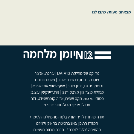
מצאתם טעות? כתבו לנו
יומן מלחמה
פרויקט של מחלקת DATA12 | עורכת: אלינור
צוקרמן | תחקיר: שירה אבדר | מערכת: רותם
גרוסמן, ים גת, יונתן סוחר | ייעוץ לשוני: אור שפירא |
מנהלת מוצר: גוון מירצקי דנינו | ארטדיירקשן ועיצוב:
סטודיו mako, מקס שפירו, אריה קופרשמידט, דנה
ארבל | אפיון: מיטל חורגין צרפתי
תודה מיוחדת לד"ר יהודה בלנגה מהמחלקה ללימודי
המזרח התיכון באוניברסיטת בר אילן ולמיזם
ההנצחה "גלעד-לזכרם" - חברת תבונה תעשיות