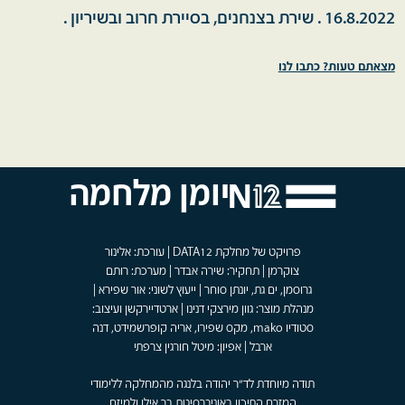
16.8.2022 . שירת בצנחנים, בסיירת חרוב ובשיריון .
מצאתם טעות? כתבו לנו
יומן מלחמה
פרויקט של מחלקת DATA12 | עורכת: אלינור
צוקרמן | תחקיר: שירה אבדר | מערכת: רותם
גרוסמן, ים גת, יונתן סוחר | ייעוץ לשוני: אור שפירא |
מנהלת מוצר: גוון מירצקי דנינו | ארטדיירקשן ועיצוב:
סטודיו mako, מקס שפירו, אריה קופרשמידט, דנה
ארבל | אפיון: מיטל חורגין צרפתי
תודה מיוחדת לד"ר יהודה בלנגה מהמחלקה ללימודי
המזרח התיכון באוניברסיטת בר אילן ולמיזם