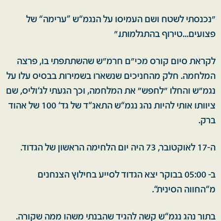
"נכנסתי לשטח ושם העמיסו על הנגמ“ש ”ערימה“ של
פצועים...טירוף בהתגלמותו."
לקראת סיום קורס מכי"ם חרמ"ש שהשתתפתי בו, פרצה
המלחמה. חלק מהחניכים שנשארו בשמירות בבסיס עלו על
נגמ"ש והחלו "לחפש" את המלחמה, וכך הגעתי לג‘וליס, שם
ציוותו אותי להיות נהג נגמ“ש התאג“ד של גד‘ 100 של אהוד
ברק.
ה-17 לאוקטובר, 73 היה יום הלחימה הראשון של הגדוד.
ב- 05:00 בבוקר יצא הגדוד לסייע בחילוץ הצנחנים
מ“החווה הסינית“.
בתור נהג נגמ“ש קשה להגיד שהבנתי משהו ממה שקורה.