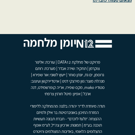
מצאתם טעות? כתבו לנו
יומן מלחמה
פרויקט של מחלקת DATA12 | עורכת: אלינור
צוקרמן | תחקיר: שירה אבדר | מערכת: רותם
גרוסמן, ים גת, יונתן סוחר | ייעוץ לשוני: אור שפירא |
מנהלת מוצר: גוון מירצקי דנינו | ארטדיירקשן ועיצוב:
סטודיו mako, מקס שפירו, אריה קופרשמידט, דנה
ארבל | אפיון: מיטל חורגין צרפתי
תודה מיוחדת לד"ר יהודה בלנגה מהמחלקה ללימודי
המזרח התיכון באוניברסיטת בר אילן ולמיזם
ההנצחה "גלעד-לזכרם" - חברת תבונה תעשיות
תוכנה בע"מ | תמונות: ארכיון צה"ל, לע"מ אוסף
התצלומים הלאומי, באדיבות המצולמים ורויטרס