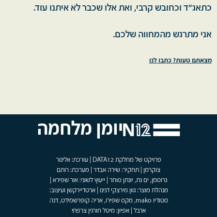
כתאג"ד וכחובש קרבי, ואת אלו שכבר לא איתנו עוד.
אני מתרגש מהמחווה שלכם.
מצאתם טעות? כתבו לנו
יומן מלחמה
פרויקט של מחלקת DATA12 | עורכת: אלינור
צוקרמן | תחקיר: שירה אבדר | מערכת: רותם
גרוסמן, ים גת, יונתן סוחר | ייעוץ לשוני: אור שפירא |
מנהלת מוצר: גוון מירצקי דנינו | ארטדיירקשן ועיצוב:
סטודיו mako, מקס שפירו, אריה קופרשמידט, דנה
ארבל | אפיון: מיטל חורגין צרפתי