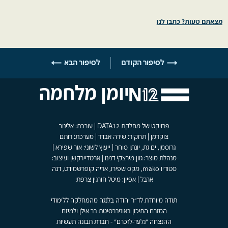
מצאתם טעות? כתבו לנו
לסיפור הקודם
לסיפור הבא
יומן מלחמה
פרויקט של מחלקת DATA12 | עורכת: אלינור
צוקרמן | תחקיר: שירה אבדר | מערכת: רותם
גרוסמן, ים גת, יונתן סוחר | ייעוץ לשוני: אור שפירא |
מנהלת מוצר: גוון מירצקי דנינו | ארטדיירקשן ועיצוב:
סטודיו mako, מקס שפירו, אריה קופרשמידט, דנה
ארבל | אפיון: מיטל חורגין צרפתי
תודה מיוחדת לד"ר יהודה בלנגה מהמחלקה ללימודי
המזרח התיכון באוניברסיטת בר אילן ולמיזם
ההנצחה "גלעד-לזכרם" - חברת תבונה תעשיות