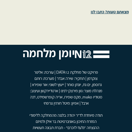
מצאתם טעות? כתבו לנו
יומן מלחמה
פרויקט של מחלקת DATA12 | עורכת: אלינור
צוקרמן | תחקיר: שירה אבדר | מערכת: רותם
גרוסמן, ים גת, יונתן סוחר | ייעוץ לשוני: אור שפירא |
מנהלת מוצר: גוון מירצקי דנינו | ארטדיירקשן ועיצוב:
סטודיו mako, מקס שפירו, אריה קופרשמידט, דנה
ארבל | אפיון: מיטל חורגין צרפתי
תודה מיוחדת לד"ר יהודה בלנגה מהמחלקה ללימודי
המזרח התיכון באוניברסיטת בר אילן ולמיזם
ההנצחה "גלעד-לזכרם" - חברת תבונה תעשיות