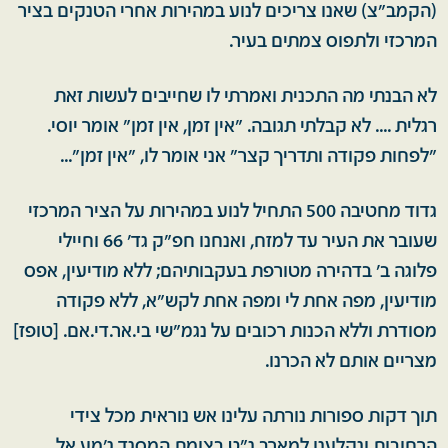
(הקמב״צ) שאנו צריכים לנוע במהירות אחרי הטנקים בציר
המרכזי ולתפוס צמתים בעיר.
לא הבנתי מה התכנית ואמרתי לו שחייבים לעשות זאת
רגלית .... לא קבלתי תגובה. ״אין זמן, אין זמן״ אומר יוסי.
״לפחות פקודה ותדריך קצר״ אני אומר לו, ״אין זמן״...
גדוד מחטיבה 500 התחיל לנוע במהירות על הציר המרכזי
שעובר את העיר עד למזח, ואנחנו חפ"ק גד' 66 וחיילי
פלוגה ב' בדהירה מטורפת בעקבותיהם; ללא מודיעין, אפס
מודיעין, מפה אחת לי ומפה אחת לקש״א, ללא פקודה
מסודרת וללא הכנות רכובים על נגמ"שי בי.אר.די.אם. [טופז]
מצריים אותם לא הכרנו.
תוך דקות ספורות נורתה עלינו אש נוראית מכל צידי
הרחובות ונקלענו למארב נ״ט בצומת המסגד ג'מע אל