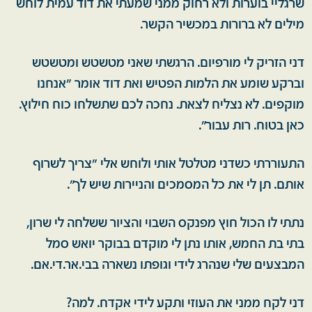
שרגליי בוערות ולא רחוק ממני שמעתי את דוד עמית לוחש
מילים לא ברורות במכשיר הקשר.
דני הזריק לי מורפיום. הרגשתי שאני מטשטש ומטשטש
וברקע שומע את הלמות הפטיש ואת דוד אומר "אנחנו
מוקפים. לא נצליח לצאת. נחכה לכם שתשלחו כוח חילוץ.
כאן בטוח. רות עבור".
התעוררתי כשדני מטלטל אותי ולוחש אלי "צריך לשרוף
אותם. תן לי את כל המסמכים והניירות שיש לך".
נתתי לו הכול חוץ מפנקס השבוי והציור ששלחה לי שרון,
בתי בת החמש, אותו נתן לי מוקדם בבוקר יואש סמל
המבצעים שלי שנהרג לידי וגופתו נשארה בבי.אר.די.אם.
דני לקח ממני את העוזי ותקע לידי אקדח. למה?