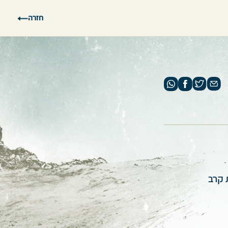
חזרה
 קרב