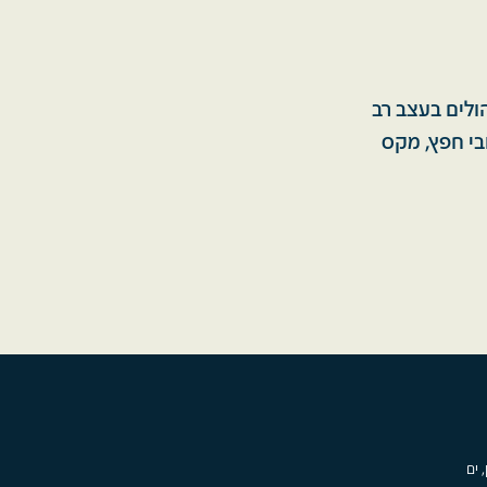
רת, מלווים אותנו כבר 50 שנים אך מהולים בעצב רב
ובי חפץ, מקס
, ים