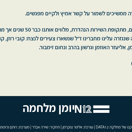
דה ממשיכים לשמור על קשר אמיץ ולקיים מפגשים.
הזיכרונות הנעימים, מתקופת השירות הנהד
שנגזרה עלינו מחברינו ז"ל שנשארו צעירים לנצח: קובי רוזן, ק
מן, אליעזר האוזמן וגרשון בהרב ונחום זימבור.
יומן מלחמה
פרויקט של מחלקת DATA12 | עורכת: אלינור צוקרמן | תחקיר: שירה אבדר | מערכת: רותם גרוסמן