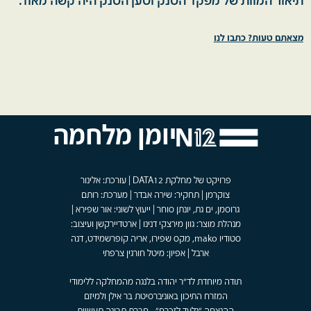
תיאור המוות של מפקד הטנק וטען הטנק היה קשה מאוד.
מצאתם טעות? כתבו לנו
יומן מלחמה
פרויקט של מחלקת DATA12 | עורכת: אלינור
צוקרמן | תחקיר: שירה אבדר | מערכת: רותם
גרוסמן, ים גת, יונתן סוחר | ייעוץ לשוני: אור שפירא |
מנהלת מוצר: גוון מירצקי דנינו | ארטדיירקשן ועיצוב:
סטודיו mako, מקס שפירו, אריה קופרשמידט, דנה
ארבל | אפיון: מיטל חורגין צרפתי
תודה מיוחדת לד"ר יהודה בלנגה מהמחלקה ללימודי
המזרח התיכון באוניברסיטת בר אילן ולמיזם