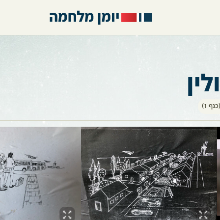
לין
נף 1)