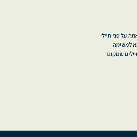
ה על פני חיילי
צא למשימה
יילים שמקום