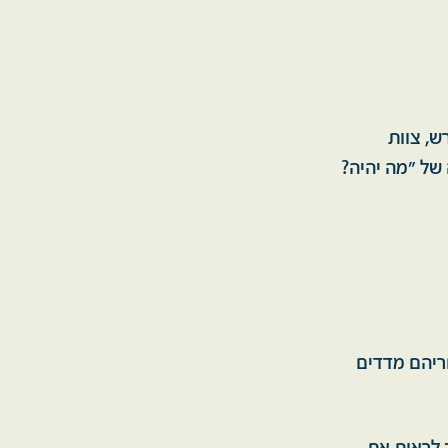
ש, צוות
 של "מה יהיה?
חריהם מדדים