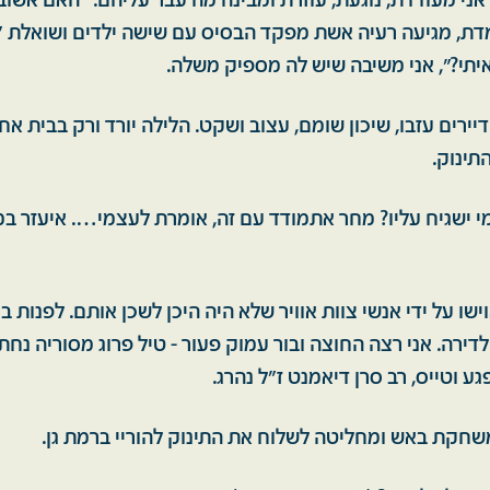
ני מעודדת, נוגעת, עוזרת ומבינה מה עבר עליהם: "האם אשוב
ומדת, מגיעה רעיה אשת מפקד הבסיס עם שישה ילדים ושואלת "
יתי?", אני משיבה שיש לה מספיק משלה.
יירים עזבו, שיכון שומם, עצוב ושקט. הלילה יורד ורק בבית אחד
התינוק.
 ישגיח עליו? מחר אתמודד עם זה, אומרת לעצמי…. איעזר 
ישו על ידי אנשי צוות אוויר שלא היה היכן לשכן אותם. לפנות 
לדירה. אני רצה החוצה ובור עמוק פעור - טיל פרוג מסוריה נחת
ע וטייס, רב סרן דיאמנט ז"ל נהרג.
שחקת באש ומחליטה לשלוח את התינוק להוריי ברמת גן.