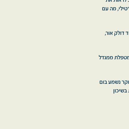
 לראות את
טילי, מה עם
 דולק אור,
במטפלת ממגדל
בוקר נשמע בום
 בשיכון