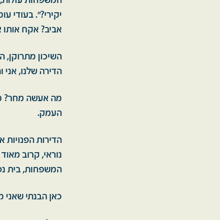
המשפחות עולות, א
יקירי?". בעודי ע
אביב? אקח אותו א
השיכון מתרוקן, הד
הדירה שלנו, אני ו
מה אעשה מחר? מי
העמק.
הדירות הפנויות או
נוראי, קרוב מאוד 
המשפחות, בית נפג
כאן הבנתי שאני מ