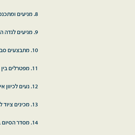
8. מניעים ומתכנסים למרכז התעלה.
9. מגיעים לגדה המערבית, הצנחנים מפעילים בונגלורים ומטעני נפץ ומפני מכשולים.
10. מתבצעים סבבים להעברת הכוח וכבר מתחילים להעביר חזרה פצועים והרוגים.
11. מפטרלים בין הגשרים לשמור על הגשרים ולמנוע חבלה של אנשי קומנדו מצריים.
12. נעים לכיוון איסמעליה ומתמקמים יחד עם גדוד 48 במטע המנגו.
13. מכינים ציוד להמשך הלחימה, חצית תעלת המים מתוקים.
14. מסדר הסיום בפנארה. יש אלבום תמונות, 150 דפים. מרתק.