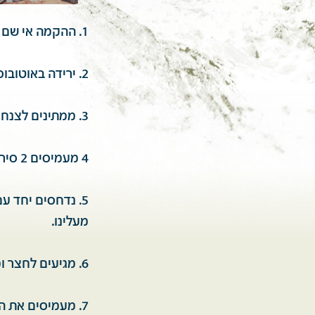
1. ההקמה אי שם בראשית 1971 בכינרת.
2. ירידה באוטובוסים לשטח ההערכות קצת אחרי טסה על ציר עכביש והרכבת הסירות.
3. ממתינים לצנחנים שמתברברים ומגיעים באחור.
4 מעמיסים 2 סירות אחת על השנייה על הזחל"מים בניצב.
5. נדחסים יחד ע
מעלינו.
6. מגיעים לחצר ומורידים את הסירות. ירי הריכוך לא פוסק ויש נפגעים.
7. מעמיסים את הסירות על הכתפיים ומעבירים אותם מעל לסוללת העפר למים.