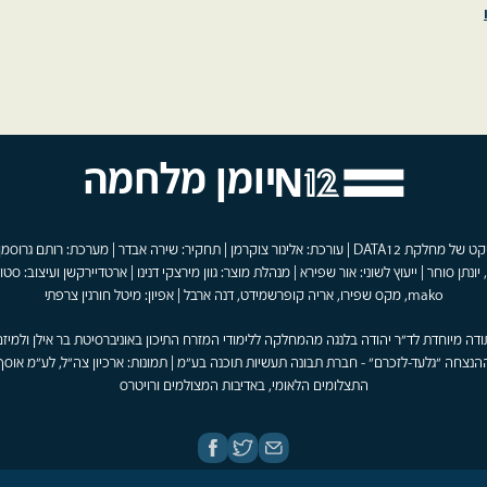
יומן מלחמה
פרויקט של מחלקת DATA12 | עורכת: אלינור צוקרמן | תחקיר: שירה אבדר | מערכת: רותם גרוסמן
 יונתן סוחר | ייעוץ לשוני: אור שפירא | מנהלת מוצר: גוון מירצקי דנינו | ארטדיירקשן ועיצוב: סטוד
mako, מקס שפירו, אריה קופרשמידט, דנה ארבל | אפיון: מיטל חורגין צרפתי
ודה מיוחדת לד"ר יהודה בלנגה מהמחלקה ללימודי המזרח התיכון באוניברסיטת בר אילן ולמיזם
הנצחה "גלעד-לזכרם" - חברת תבונה תעשיות תוכנה בע"מ | תמונות: ארכיון צה"ל, לע"מ אוסף
התצלומים הלאומי, באדיבות המצולמים ורויטרס