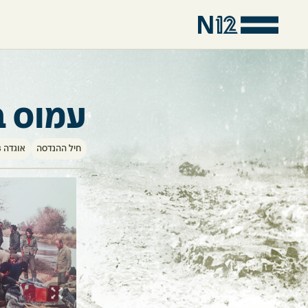
עמוס ב
חיל ההנדסה
אוגדה 143 - ללא חטיבה ספציפית