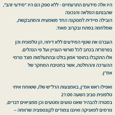
היו אלה מידעים התרעתיים - ללא ספק הם היו "מידעי זהב",
שהבנתם המלאה והנכונה
הובילה מיידית למסקנה החד משמעית והמתבקשת,
שמלחמה בפתח ובקרוב מאוד.
העברנו את שטף המידעים ללא דיחוי, הן טלפונית והן
בפרפרזה בכתב לכל מורשי העניין ועל פי הנהלים.
אלו התקבלו בחוסר אמון בולט ובהתעלמות מצד גורמי
ההערכה וההחלטה, אשר בחטיבת המחקר של
אמ''ן.
ואפילו ראש אמ''ן, באמצעות הרל''ש שלו, ששוחח איתי
טלפונית סביב השעה 21:00
במטרה להבהיר שאנו טועים ומטעים וכן ממציאים דברים,
גורמים לפאניקה ואיננו צמודים לקונספציה שרווחה –