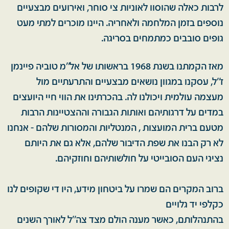
לרבות כאלה שהוסוו לאוניות צי סוחר, ואירועים מבצעיים
נוספים בזמן המלחמה ולאחריה. היינו מוכרים למתי מעט
גופים סובבים כמתמחים בסריגה.
מאז הקמתנו בשנת 1968 בראשותו של אל’’מ טוביה פיינמן
ז’’ל, עסקנו במגוון נושאים מבצעיים והתרעתיים מול
מעצמה עולמית ויכולנו לה. בהכרתינו את הווי חיי היועצים
במדים על דרגותיהם ואותות הגבורה וההצטיינות הרבות
מטעם ברית המועצות , המנטליות והמסורות שלהם - אנחנו
לא רק הבנו את שפת הדיבור שלהם, אלא גם את היותם
נציגי העם הסובייטי על חולשותיהם וחוזקיהם.
ברוב המקרים הם שמרו על ביטחון מידע, היו די שקופים לנו
כקלפי יד גלויים
בהתנהלותם, כאשר מענה הולם מצד צה’’ל לאורך השנים