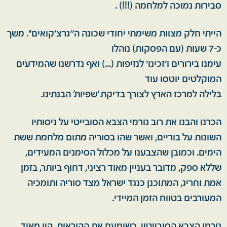
סבירות נמוכה למלחמה (!!!) .
הייתי חלק מצוות משימתי יחודי שכונה ה''גרצ'קואים''. משך
כ-7 שעות (עם הפסקות) נוהלו
עימנו בירורים ו'זכינו' לנזיפות (...) ואף נדרשנו שהמידעים
המוקלטים יוטסו עוד
בלילה למרכז הארץ לצורך בדיקת ‘שפיות’ הבנתינו.
הכרנו והבנו את רוב גורמי הצבא הסובייטי על גיסותיו
השונות על בוריים, ואשר שהו בסוריה מתום מלחמת ששת
הימים. וכמובן שהצבענו על מכלול הסימנים המעידים,
שללא ספק, מדובר בעניין מאוד רציני, דחוף ביותר, בזמן
אמת וחריג, המתוכנן כנגד ישראל מצד סוריה ותומכיה
המעורבים בטווח הזמן המיידי.
גורמי הצבא הסובייטיי, בשומעם את ההוראות, היו מאוד