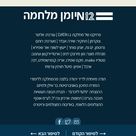
יומן מלחמה
פרויקט של מחלקת DATA12 | עורכת: אלינור
צוקרמן | תחקיר: שירה אבדר | מערכת: רותם
גרוסמן, ים גת, יונתן סוחר | ייעוץ לשוני: אור שפירא |
מנהלת מוצר: גוון מירצקי דנינו | ארטדיירקשן ועיצוב:
סטודיו mako, מקס שפירו, אריה קופרשמידט, דנה
ארבל | אפיון: מיטל חורגין צרפתי
תודה מיוחדת לד"ר יהודה בלנגה מהמחלקה ללימודי
המזרח התיכון באוניברסיטת בר אילן ולמיזם
ההנצחה "גלעד-לזכרם" - חברת תבונה תעשיות
תוכנה בע"מ | תמונות: ארכיון צה"ל, לע"מ אוסף
התצלומים הלאומי, באדיבות המצולמים ורויטרס
לסיפור הקודם
לסיפור הבא