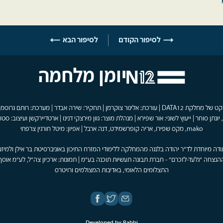
לסיפור הקודם
לסיפור הבא
יומן מלחמה
פרויקט של מחלקת DATA12 | עורכת: אלינור צוקרמן | תחקיר: שירה אבדר | מערכת: רותם גרוסמן
 יונתן סוחר | ייעוץ לשוני: אור שפירא | מנהלת מוצר: גוון מירצקי דנינו | ארטדיירקשן ועיצוב: סטוד
mako, מקס שפירו, אריה קופרשמידט, דנה ארבל | אפיון: מיטל חורגין צרפתי
ודה מיוחדת לד"ר יהודה בלנגה מהמחלקה ללימודי המזרח התיכון באוניברסיטת בר אילן ולמיזם
הנצחה "גלעד-לזכרם" - חברת תבונה תעשיות תוכנה בע"מ | תמונות: ארכיון צה"ל, לע"מ אוסף
התצלומים הלאומי, באדיבות המצולמים ורויטרס
Developed by
Rabbi