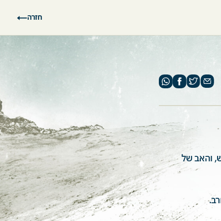
חזרה
, והאב של
ב.