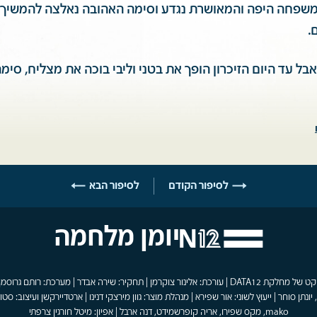
משפחה היפה והמאושרת נגדע וסימה האהובה נאלצה להמשיך ב
.
אבל עד היום הזיכרון הופך את בטני וליבי בוכה את מצליח, סימ
לסיפור הקודם
לסיפור הבא
יומן מלחמה
פרויקט של מחלקת DATA12 | עורכת: אלינור צוקרמן | תחקיר: שירה אבדר | מערכת: רותם גרוסמן
 יונתן סוחר | ייעוץ לשוני: אור שפירא | מנהלת מוצר: גוון מירצקי דנינו | ארטדיירקשן ועיצוב: סטוד
mako, מקס שפירו, אריה קופרשמידט, דנה ארבל | אפיון: מיטל חורגין צרפתי