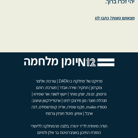
יהי זכרו ברוך.
מצאתם טעות? כתבו לנו
יומן מלחמה
פרויקט של מחלקת DATA12 | עורכת: אלינור
צוקרמן | תחקיר: שירה אבדר | מערכת: רותם
גרוסמן, ים גת, יונתן סוחר | ייעוץ לשוני: אור שפירא |
מנהלת מוצר: גוון מירצקי דנינו | ארטדיירקשן ועיצוב:
סטודיו mako, מקס שפירו, אריה קופרשמידט, דנה
ארבל | אפיון: מיטל חורגין צרפתי
תודה מיוחדת לד"ר יהודה בלנגה מהמחלקה ללימודי
המזרח התיכון באוניברסיטת בר אילן ולמיזם