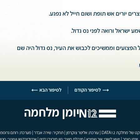
ים יורים אש תופת ושום חייל לא נפגע.
ע ישראל ורואה לפני נס גדול.
הפצועים וממשיכים לכבוש את העיר, נס גדול היה שם
לסיפור הקודם
לסיפור הבא
יומן מלחמה
פרויקט של מחלקת DATA12 | עורכת: אלינור צוקרמן | תחקיר: שירה אבדר | מערכת: רותם גרוסמן
 יונתן סוחר | ייעוץ לשוני: אור שפירא | מנהלת מוצר: גוון מירצקי דנינו | ארטדיירקשן ועיצוב: סטוד