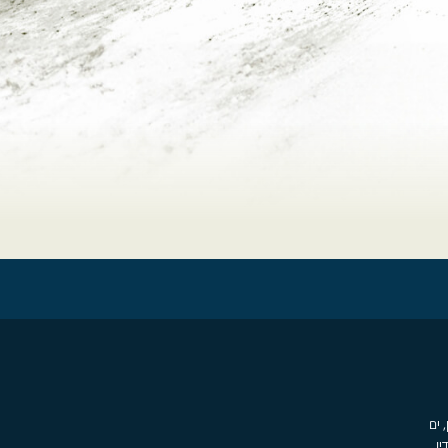
, ים
יו