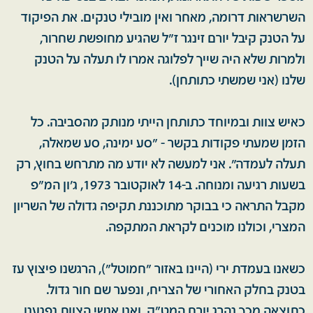
השרשראות דרומה, מאחר ואין מובילי טנקים. את הפיקוד
על הטנק קיבל יורם זינגר ז"ל שהגיע מחופשת שחרור,
ולמרות שלא היה שייך לפלוגה אמרו לו תעלה על הטנק
שלנו (אני שמשתי כתותחן).
כאיש צוות ובמיוחד כתותחן הייתי מנותק מהסביבה. כל
הזמן שמעתי פקודות בקשר - "סע ימינה, סע שמאלה,
תעלה לעמדה". אני למעשה לא יודע מה מתרחש בחוץ, רק
בשעות רגיעה ומנוחה. ב-14 לאוקטובר 1973, ג'ון המ"פ
מקבל התראה כי בבוקר מתוכננת תקיפה גדולה של השריון
המצרי, וכולנו מוכנים לקראת המתקפה.
כשאנו בעמדת ירי (היינו באזור "חמוטל"), הרגשנו פיצוץ עז
בטנק בחלק האחורי של הצריח, ונפער שם חור גדול.
כתוצאה מכך נהרג יורם המט"ק, ואנו אנשי הצוות נפגענו