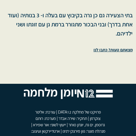
בתי הצעירה גם כן גרה בקיבוץ עם בעלה ו- 3 בנותיה (ועוד
אחת בדרך) ובני הבכור מתגורר ברמת גן עם זוגתו ושני
ילדיהם.
מצאתם טעות? כתבו לנו
יומן מלחמה
פרויקט של מחלקת DATA12 | עורכת: אלינור
צוקרמן | תחקיר: שירה אבדר | מערכת: רותם
גרוסמן, ים גת, יונתן סוחר | ייעוץ לשוני: אור שפירא |
מנהלת מוצר: גוון מירצקי דנינו | ארטדיירקשן ועיצוב: