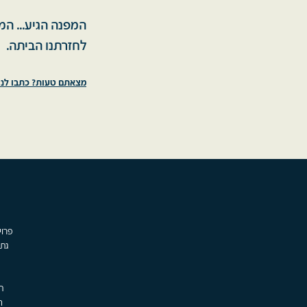
המפנה הגיע... המ
לחזרתנו הביתה.
מצאתם טעות? כתבו לנו
גת,
ת
ה