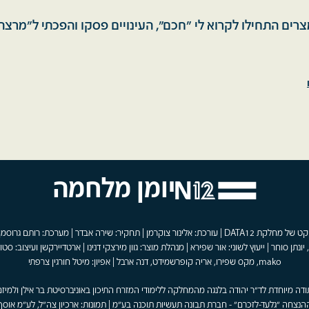
צרים התחילו לקרוא לי "חכם", העינויים פסקו והפכתי ל"מרצה"
יומן מלחמה
פרויקט של מחלקת DATA12 | עורכת: אלינור צוקרמן | תחקיר: שירה אבדר | מערכת: רותם גרוסמן
 יונתן סוחר | ייעוץ לשוני: אור שפירא | מנהלת מוצר: גוון מירצקי דנינו | ארטדיירקשן ועיצוב: סטוד
mako, מקס שפירו, אריה קופרשמידט, דנה ארבל | אפיון: מיטל חורגין צרפתי
ודה מיוחדת לד"ר יהודה בלנגה מהמחלקה ללימודי המזרח התיכון באוניברסיטת בר אילן ולמיזם
הנצחה "גלעד-לזכרם" - חברת תבונה תעשיות תוכנה בע"מ | תמונות: ארכיון צה"ל, לע"מ אוסף