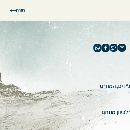
חזרה
המג"דים, המח"ט
ינית" לכיוון מתחם