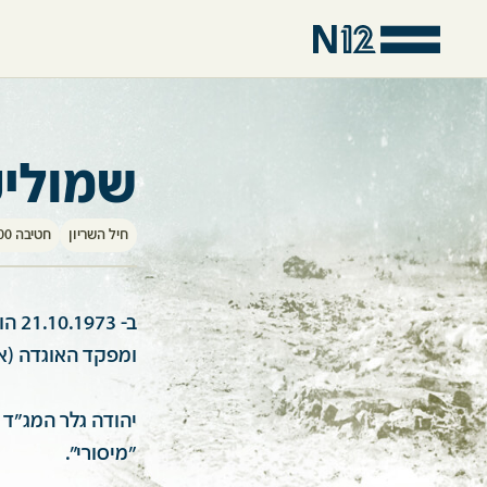
שמוליק
חיל השריון
חטיבה 600
ב- 
ומפקד האוגדה (אר
"מיסורי".