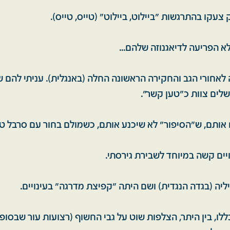
ק צעקו בהתרגשות "ביילוט, ביילוט" (טייס, טייס).
 הפריעה לדיאגנוזה שלהם...
 לאחורי הגב והחקירה הראשונה החלה (באנגלית). עניתי להם ש
לים צוות כ"טען קשר".
אותם, ש"הסיפור" לא שיכנע אותם, כשמולם בחור עם סרבל ט
ים קשה במיוחד לשבירת גירסתי.
יה (בגדה הנגדית) ושם היתה "קפיצת מדרגה" בעינויים.
לו, בין היתר, הצלפות שוט על גבי החשוף (רצועות עור שבסופ