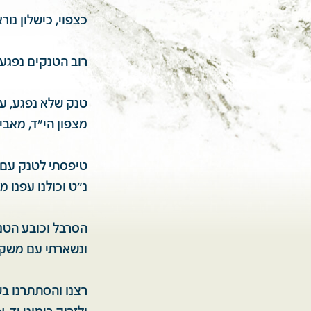
כצפוי, כישלון נורא
רוב הטנקים נפגעו, ולגדוד נשארו 4 טנ
טנק שלא נפגע, עב
מצפון הי"ד, מאביחיל) נ
טיפסתי לטנק עם כ
נ"ט וכולנו עפנו מ
הסרבל וכובע הטנק
ונשארתי עם משקפ