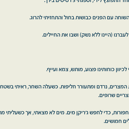
תפוצץ לידי, וספגתי 5 רסיסים בירך.
שוחה עם הפנים כבושות בחול והתחזיתי להרוג.
ברנו (היינו ללא נשק) ושבו את החיילים.
כיוון כוחותינו פצוע, מותש, צמא ועייף.
ת המצרים, נרדם ומתעורר חליפות. כשעלה השחר, ראיתי בשטח
ריים שרופים.
פורות, כדי לחפש ג'ריקן מים. מים לא מצאתי, אך כשעליתי מ
לים חמושים.