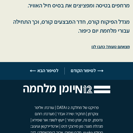
מרחפים בטיסה ומפציצים את בסיס חיל האוויר.
מגדל הפיקוח קורס, חדר המבצעים קורס, וכך התחילה
עבורי מלחמת יום כיפור.
מצאתם טעות? כתבו לנו
לסיפור הקודם
לסיפור הבא
יומן מלחמה
פרויקט של מחלקת DATA12 | עורכת: אלינור
צוקרמן | תחקיר: שירה אבדר | מערכת: רותם
גרוסמן, ים גת, יונתן סוחר | ייעוץ לשוני: אור שפירא |
מנהלת מוצר: גוון מירצקי דנינו | ארטדיירקשן ועיצוב:
סטודיו mako, מקס שפירו, אריה קופרשמידט, דנה