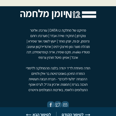
יומן מלחמה
פרויקט של מחלקת DATA12 | עורכת: אלינור
צוקרמן | תחקיר: שירה אבדר | מערכת: רותם
גרוסמן, ים גת, יונתן סוחר | ייעוץ לשוני: אור שפירא |
מנהלת מוצר: גוון מירצקי דנינו | ארטדיירקשן ועיצוב:
סטודיו mako, מקס שפירו, אריה קופרשמידט, דנה
ארבל | אפיון: מיטל חורגין צרפתי
תודה מיוחדת לד"ר יהודה בלנגה מהמחלקה ללימודי
המזרח התיכון באוניברסיטת בר אילן ולמיזם
ההנצחה "גלעד-לזכרם" - חברת תבונה תעשיות
תוכנה בע"מ | תמונות: ארכיון צה"ל, לע"מ אוסף
התצלומים הלאומי, באדיבות המצולמים ורויטרס
לסיפור הקודם
לסיפור הבא