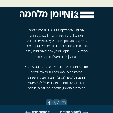
יומן מלחמה
פרויקט של מחלקת DATA12 | עורכת: אלינור
צוקרמן | תחקיר: שירה אבדר | מערכת: רותם
גרוסמן, ים גת, יונתן סוחר | ייעוץ לשוני: אור שפירא |
מנהלת מוצר: גוון מירצקי דנינו | ארטדיירקשן ועיצוב:
סטודיו mako, מקס שפירו, אריה קופרשמידט, דנה
ארבל | אפיון: מיטל חורגין צרפתי
תודה מיוחדת לד"ר יהודה בלנגה מהמחלקה ללימודי
המזרח התיכון באוניברסיטת בר אילן ולמיזם
ההנצחה "גלעד-לזכרם" - חברת תבונה תעשיות
תוכנה בע"מ | תמונות: ארכיון צה"ל, לע"מ אוסף
התצלומים הלאומי, באדיבות המצולמים ורויטרס
לסיפור הקודם
לסיפור הבא