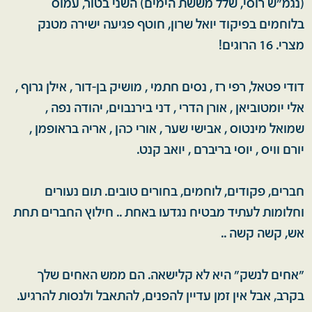
(נגמ״ש רוסי, שלל מששת הימים) השני בטור, עמוס
בלוחמים בפיקוד יואל שרון, חוטף פגיעה ישירה מטנק
מצרי. 16 הרוגים!
דודי פטאל, רפי רז , נסים חתמי , מושיק בן-דור , אילן גרוף ,
אלי יומטוביאן , אורן הדרי , דני בירנבוים, יהודה נפה ,
שמואל מינטוס , אבישי שער , אורי כהן , אריה בראופמן ,
יורם וויס , יוסי בריברם , יואב קנט.
חברים, פקודים, לוחמים, בחורים טובים. תום נעורים
וחלומות לעתיד מבטיח נגדעו באחת .. חילוץ החברים תחת
אש, קשה קשה ..
״אחים לנשק״ היא לא קלישאה. הם ממש האחים שלך
בקרב, אבל אין זמן עדיין להפנים, להתאבל ולנסות להרגיע.