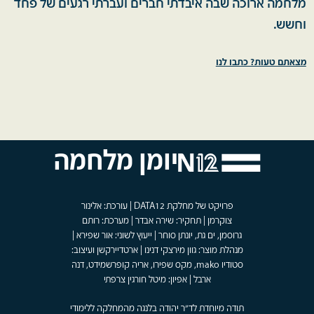
מלחמה ארוכה שבה איבדתי חברים ועברתי רגעים של פחד
וחשש.
מצאתם טעות? כתבו לנו
יומן מלחמה
פרויקט של מחלקת DATA12 | עורכת: אלינור
צוקרמן | תחקיר: שירה אבדר | מערכת: רותם
גרוסמן, ים גת, יונתן סוחר | ייעוץ לשוני: אור שפירא |
מנהלת מוצר: גוון מירצקי דנינו | ארטדיירקשן ועיצוב:
סטודיו mako, מקס שפירו, אריה קופרשמידט, דנה
ארבל | אפיון: מיטל חורגין צרפתי
תודה מיוחדת לד"ר יהודה בלנגה מהמחלקה ללימודי