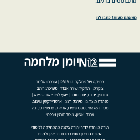
מתבוססים בדמם.
מצאתם טעות? כתבו לנו
יומן מלחמה
פרויקט של מחלקת DATA12 | עורכת: אלינור
צוקרמן | תחקיר: שירה אבדר | מערכת: רותם
גרוסמן, ים גת, יונתן סוחר | ייעוץ לשוני: אור שפירא |
מנהלת מוצר: גוון מירצקי דנינו | ארטדיירקשן ועיצוב:
סטודיו mako, מקס שפירו, אריה קופרשמידט, דנה
ארבל | אפיון: מיטל חורגין צרפתי
תודה מיוחדת לד"ר יהודה בלנגה מהמחלקה ללימודי
המזרח התיכון באוניברסיטת בר אילן ולמיזם