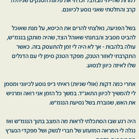
למרות שהייתי מבולבל זכרתי את פלוגת הטנקים שניהלה
קרב והחלטתי שאני נוסע לכיוונם.
בשל הפגיעה, נאלצתי להרים את הכיסא, על מנת שאוכל
להביט מסביב והבחנתי שאוהל הצד, שהיה מותקן בנגמ"ש,
עולה בלהבות - אך לא היה לי זמן להתעסק בזה. כאשר
התקרבתי לאזור הטנק, מפקד הטנק סימן לי עם הדגלים
שלו לאיזה כיוון לנסוע.
אחרי כמה דקות (אולי שניות) ראיתי ג'יפ נוסע לכיווני ומסמן
לי להמשיך לכיוון התאג"ד. במשך כל הזמן אני רואה ומרגיש
את האש, שגוברת בשל נסיעת הנגמ"ש.
היה רגע שבו הסתכלתי לראות מה המצב בתוך הנגמ"ש ואז
נגלה לי המראה המזעזע של חברי לנשק ושל מפקדי הנערץ