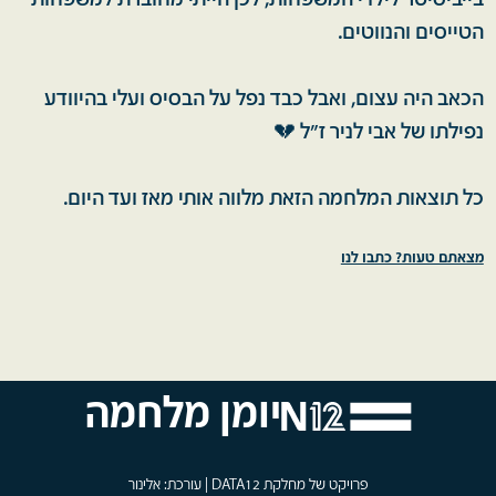
בייביסיטר לילדי המשפחות, לכן הייתי מחוברת למשפחות
הטייסים והנווטים.
הכאב היה עצום, ואבל כבד נפל על הבסיס ועלי בהיוודע
נפילתו של אבי לניר ז"ל 💔
כל תוצאות המלחמה הזאת מלווה אותי מאז ועד היום.
מצאתם טעות? כתבו לנו
יומן מלחמה
פרויקט של מחלקת DATA12 | עורכת: אלינור