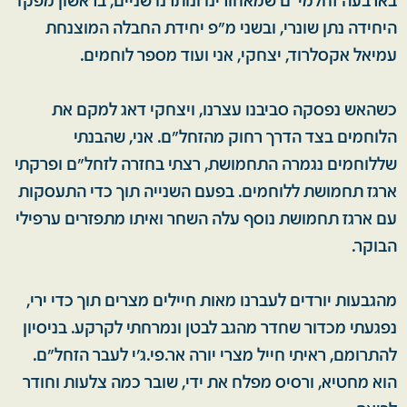
בארבעה זחלמי"ם שמאחורינו ונותרנו שניים, בראשון מפקד
היחידה נתן שונרי, ובשני מ"פ יחידת החבלה המוצנחת
עמיאל אקסלרוד, יצחקי, אני ועוד מספר לוחמים.
כשהאש נפסקה סביבנו עצרנו, ויצחקי דאג למקם את
הלוחמים בצד הדרך רחוק מהזחל"ם. אני, שהבנתי
שללוחמים נגמרה התחמושת, רצתי בחזרה לזחל"ם ופרקתי
ארגז תחמושת ללוחמים. בפעם השנייה תוך כדי התעסקות
עם ארגז תחמושת נוסף עלה השחר ואיתו מתפזרים ערפילי
הבוקר.
מהגבעות יורדים לעברנו מאות חיילים מצרים תוך כדי ירי,
נפגעתי מכדור שחדר מהגב לבטן ונמרחתי לקרקע. בניסיון
להתרומם, ראיתי חייל מצרי יורה אר.פי.ג'י לעבר הזחל"ם.
הוא מחטיא, ורסיס מפלח את ידי, שובר כמה צלעות וחודר