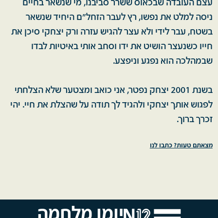
עצם העובדה שבכאוס ששרר סביבנו, מי שנשאר בחיים
ניסה למלט את נפשו, רץ לעבר הזחל"ם היחיד שנשאר
בשטח, עבר לידי ולא עצר להגיש עזרה ורק יצחקי סיכן את
חייו כשנעצר הושיט את ידו וסחב אותי באיטיות לבדו
שבמהלכה הוא נפגע וניפצע.
בשנת 2001 יצחק נפטר, אני כואב ומצטער שלא הצלחתי
לפגוש אותך יצחקי ולהגיד לך תודה על שהצלת את חיי. יהי
זכרך ברוך.
מצאתם טעות? כתבו לנו
יומן מלחמה