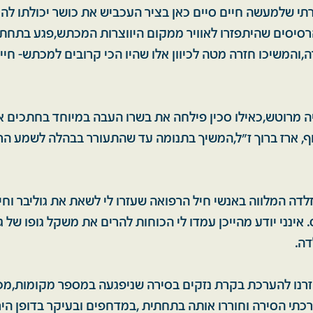
י שלמעשה חיים סיים כאן בציר העכביש את כושר יכולתו להני
סיסים שהיתפזרו לאוויר ממקום היווצרות המכתש,פגע בתחת
והמשיכו חזרה מטה לכיוון אלו שהיו הכי קרובים למכתש- חיים 
יה מרוטש,כאילו סכין פילחה את בשרו העבה במיוחד בחתכים א
וף, ארז ברוך ז"ל,המשיך בתנומה עד שהתעורר בבהלה לשמע ה
לדה המלווה באנשי חיל הרפואה שעזרו לי לשאת את גוליבר וחיי
 אינני יודע מהייכן עמדו לי הכוחות להרים את משקל גופו של 
דה.
חזרנו להערכת בקרת נזקים בסירה שניפגעה במספר מקומות,מכ
כתי הסירה וחוררו אותה בתחתית ,במדחפים ובעיקר בדופן היר