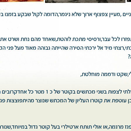
יים ,מעיין צפצוף ארוך שלא ניגמר,הדומה לקול שבקע בזמנו ב
פזרו לכל עבר,ורסיסי מתכת לוהטת,שאחד מהם נחת ושרט את כ
י,רצתי מיד אל ירכתי הסירה שהייתה גבוהה מאוד מעל פני ה
?
י,שקט ודממה מוחלטת,
מירכתי הסירה יכולתי לצפות בשני מכתשים בקוטר של כ 1 מטר כל
ן עוטפת את קוטרו העליון של המכתש שנוצר מהיתפוצצות פגז
פגז מרגמה,או אולי תותח ארטילרי בעל קוטר גדול במיוחד,שנורה