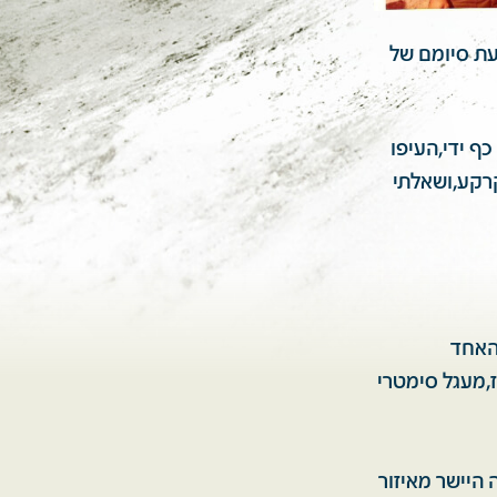
עת סיומם של
ף ידי,העיפו
קרקע,ושאלתי
 אחדקרובים האחד
,מעגל סימטרי
 היישר מאיזור