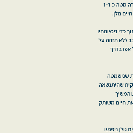
החווה הסינית שלמרגלותיה הגענו יחד עם ליווי גשר הגלילים. קפצתי מירכתי הסירה מטה כ 1-1
ים גולן.
 כדי ניסיונותיו
ב ללא תזוזה על
 אפו בדרך
שת שנישמטה
סקית שהיתנשאה
,והמשיך
את חיים משותק
גולן ניפגעו