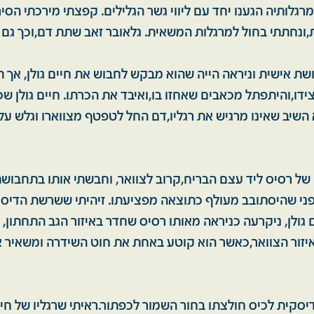
,ונחתתי בחול למרגלות המשאית. גלאובר זאב שתת דם,וכך גם חי
שת אישית וניראה הייה שהוא מבקש לחבוש את חיים גולן, אך תוך
ידו,והיתפתל מכאבים שאחזו בו,ואיבד את הכרתו. חיים גולן שכ
 השיב שאינו מרגיש את רגליו,דם החל לטפטף מצווארו וגלש על
 של רסיס ליד עצם הבריח,קרוב לצוואר, וחבשתי אותו בתחבו
 לפני שהיסתובב מעולף כתוצאה מפציעתו. זיהיתי ששרשת הדי
ם גולן, ניקרעה כניראה מאותו רסיס שחדר באיזור הגב התחתון, 
איזור הצוואר,כאשר הוא קוטע באחת את חוט השידרה ומשאיר 
סקית לכיס חולצתו בחור השמור לכפתור.ראיתי שרגליו של חיים 