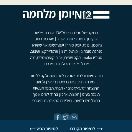
יומן מלחמה
פרויקט של מחלקת DATA12 | עורכת: אלינור
צוקרמן | תחקיר: שירה אבדר | מערכת: רותם
גרוסמן, ים גת, יונתן סוחר | ייעוץ לשוני: אור שפירא |
מנהלת מוצר: גוון מירצקי דנינו | ארטדיירקשן ועיצוב:
סטודיו mako, מקס שפירו, אריה קופרשמידט, דנה
ארבל | אפיון: מיטל חורגין צרפתי
תודה מיוחדת לד"ר יהודה בלנגה מהמחלקה ללימודי
המזרח התיכון באוניברסיטת בר אילן ולמיזם
ההנצחה "גלעד-לזכרם" - חברת תבונה תעשיות
תוכנה בע"מ | תמונות: ארכיון צה"ל, לע"מ אוסף
התצלומים הלאומי, באדיבות המצולמים ורויטרס
לסיפור הקודם
לסיפור הבא