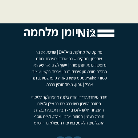
יומן מלחמה
פרויקט של מחלקת DATA12 | עורכת: אלינור
צוקרמן | תחקיר: שירה אבדר | מערכת: רותם
גרוסמן, ים גת, יונתן סוחר | ייעוץ לשוני: אור שפירא |
מנהלת מוצר: גוון מירצקי דנינו | ארטדיירקשן ועיצוב:
סטודיו mako, מקס שפירו, אריה קופרשמידט, דנה
ארבל | אפיון: מיטל חורגין צרפתי
תודה מיוחדת לד"ר יהודה בלנגה מהמחלקה ללימודי
המזרח התיכון באוניברסיטת בר אילן ולמיזם
ההנצחה "גלעד-לזכרם" - חברת תבונה תעשיות
תוכנה בע"מ | תמונות: ארכיון צה"ל, לע"מ אוסף
התצלומים הלאומי, באדיבות המצולמים ורויטרס