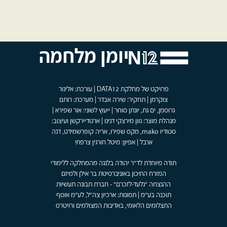
יומן מלחמה
פרויקט של מחלקת DATA12 | עורכת: אלינור
צוקרמן | תחקיר: שירה אבדר | מערכת: רותם
גרוסמן, ים גת, יונתן סוחר | ייעוץ לשוני: אור שפירא |
מנהלת מוצר: גוון מירצקי דנינו | ארטדיירקשן ועיצוב:
סטודיו mako, מקס שפירו, אריה קופרשמידט, דנה
ארבל | אפיון: מיטל חורגין צרפתי
תודה מיוחדת לד"ר יהודה בלנגה מהמחלקה ללימודי
המזרח התיכון באוניברסיטת בר אילן ולמיזם
ההנצחה "גלעד-לזכרם" - חברת תבונה תעשיות
תוכנה בע"מ | תמונות: ארכיון צה"ל, לע"מ אוסף
התצלומים הלאומי, באדיבות המצולמים ורויטרס