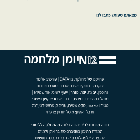
מצאתם טעות? כתבו לנו
יומן מלחמה
פרויקט של מחלקת DATA12 | עורכת: אלינור
צוקרמן | תחקיר: שירה אבדר | מערכת: רותם
גרוסמן, ים גת, יונתן סוחר | ייעוץ לשוני: אור שפירא |
מנהלת מוצר: גוון מירצקי דנינו | ארטדיירקשן ועיצוב:
סטודיו mako, מקס שפירו, אריה קופרשמידט, דנה
ארבל | אפיון: מיטל חורגין צרפתי
תודה מיוחדת לד"ר יהודה בלנגה מהמחלקה ללימודי
המזרח התיכון באוניברסיטת בר אילן ולמיזם
ההנצחה "גלעד-לזכרם" - חברת תבונה תעשיות