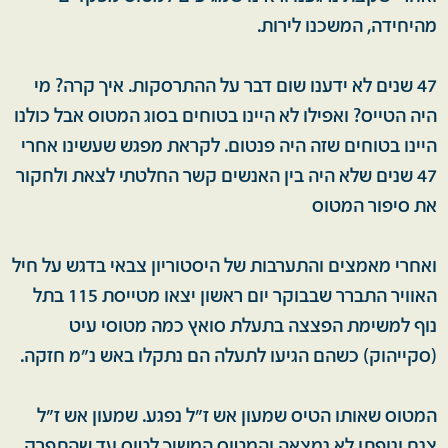
מהיחידה, המשכנו לירות.
47 שנים לא ידענו שום דבר על ההתרסקות. איך קרה? מי
היה הטייס? ואפילו לא היינו בטוחים בסוג המטוס אבל כולנו
היינו בטוחים שזה היה פנטום. לקראת מפגש שעשינו אחרי
47 שנים שלא היה בין האנשים קשר החלטתי לצאת ולחקור
את סיפור המטוס
ואחרי מאמצים והתערבות של היסטוריון צבאי בדגש על חיל
האוויר התברר שבבוקר יום ראשון יצאו מטייסת 115 בתל
נוף למשימת הפצצה בתעלת סואץ כמה מטוסי עיט
(סקייהוק) כשהם הגיעו לתעלה הם נתקלו באש נ"מ חזקה.
המטוס שאותו הטיס שמעון אש ז"ל נפגע. שמעון אש ז"ל
צנח וגופתו לא נמצאה והמטוס המשיך לטוס עד שהתפרק