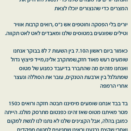
ואנחנו יורים על מעוזים שלנו כדי לנסות להרחיק את
המצרים כדי שהנצורים יוכלו לצאת
יורים בלי הפסקה וחוטפים אש נ"ס ,רואים קרבות אוויר
וטילים שפוגעים במטוסים שלנו ומאבדים לאט לאט תקווה.
כאמור ביום ראשון ה7.10 בין השעות 7 ל8 בבוקר אנחנו
שומעים רעש מאוד חזק,שמתקרב אלינו,מייד פיצוץ גדול
ואנחנו מזהים מה שהתברר בדיעבד כמנוע של מטוס
שמתגלגל בין ארבעת הטנקים, עובר את הסוללה ונעצר
אחרי הרמפה
בד בבד אנחנו שומעים מימיננו חבטה חזקה ורואים כ150
מטר מאיתנו מטוס שאז זהינו כפנטום מתרסק מולנו. הייתה
כמובן בהלה, אבל הקצינים שלנו לא נתנו לנו לגשת למקום
ואחרי שקצת נרגענו וראינו שמגיעים למטוס מפקדים