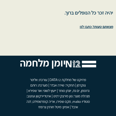
יהיה זכר כל הנופלים ברוך.
מצאתם טעות? כתבו לנו
יומן מלחמה
פרויקט של מחלקת DATA12 | עורכת: אלינור
צוקרמן | תחקיר: שירה אבדר | מערכת: רותם
גרוסמן, ים גת, יונתן סוחר | ייעוץ לשוני: אור שפירא |
מנהלת מוצר: גוון מירצקי דנינו | ארטדיירקשן ועיצוב:
סטודיו mako, מקס שפירו, אריה קופרשמידט, דנה
ארבל | אפיון: מיטל חורגין צרפתי