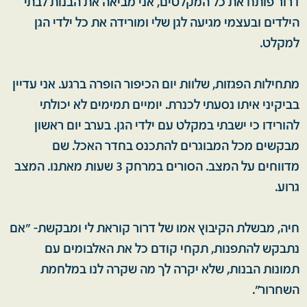
דרור פותח את כל המקלטים, אני מביאה את הבנות לבתי
הילדים ובעצמי מגיעה לגן שלי ומורידה את כל ילדי הגן
למקלט.
מתחילות הפגזות, שלוות יום הכיפור הופרה ברגע. אני עדיין
בביקיני איתו נסעתי לכנרת. יומיים תמימים לא יכולתי
להורידו כי ישבתי במקלט עם ילדי הגן. בערב יום ראשון
מבקשים מכל המבוגרים להתכנס בחדר האכל. שם
מדווחים על המצב. הסורים במרחק 3 שעות מאתנו. המצב
גרוע.
חיה, מבשלת הקיבוץ אמו של דרור קוראת לי ומבקשת- "אם
נתבקש להתפנות, תקחי קודם כל את האלבומים עם
תמונות הבנות, שלא יקרה לך מה שקרה לנו במלחמת
השחרור".