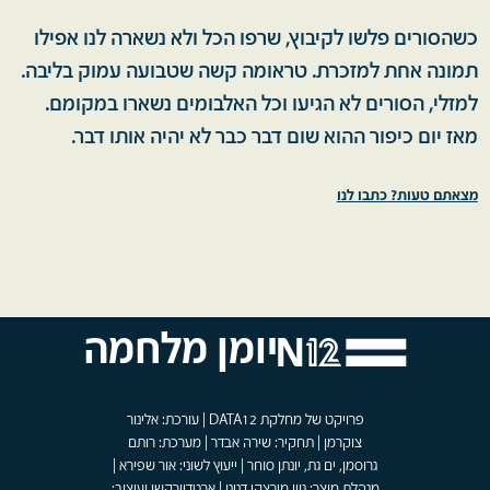
כשהסורים פלשו לקיבוץ, שרפו הכל ולא נשארה לנו אפילו
תמונה אחת למזכרת. טראומה קשה שטבועה עמוק בליבה.
למזלי, הסורים לא הגיעו וכל האלבומים נשארו במקומם.
מאז יום כיפור ההוא שום דבר כבר לא יהיה אותו דבר.
מצאתם טעות? כתבו לנו
יומן מלחמה
פרויקט של מחלקת DATA12 | עורכת: אלינור
צוקרמן | תחקיר: שירה אבדר | מערכת: רותם
גרוסמן, ים גת, יונתן סוחר | ייעוץ לשוני: אור שפירא |
מנהלת מוצר: גוון מירצקי דנינו | ארטדיירקשן ועיצוב: