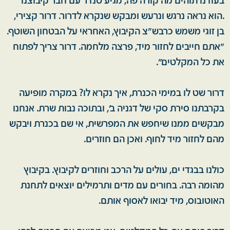
בעודנו תוהים מה קורה פה, מגיע טנדר עם חבר קיבוצנו
.הוא נראה נרגש ונרעש ומבקש שנקרא לדרור. דרור קצירי,
בן זוגי משמש כרבש"צ הקיבוץ, האחראי על הבטחון השוטף.
"אתם חייבים לחזור מיד, פרצה מלחמה. דרור צריך לפתוח
את כל המקלטים".
דרור שט לו במימי הכנרת, איך נקרא לו? במקרה מופיעה
בקרבתנו סירת סקי של דגניה ב', ובתוכה נבות שרת. אנחנו
מבקשים ממנו שיחפש את המפרשית, אי שם בכנרת ויבקש
מהם לחזור מיד לחוף. ואכן הם חוזרים.
כולנו בבגדי ים, עולים על הרכב וחוזרים לקיבוץ. בקיבוץ
מהומה רבה. בחורים עם מדים ותרמילים יוצאים לתחנת
האוטובוס, מיד יבואו לאסוף אותם.