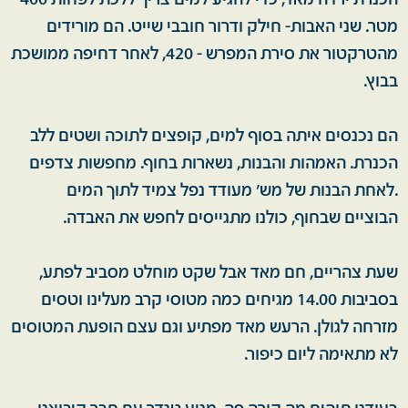
הכנרת ירדה מאד, כדי להגיע למים צריך ללכת לפחות 400
מטר. שני האבות- חילק ודרור חובבי שייט. הם מורידים
מהטרקטור את סירת המפרש - 420, לאחר דחיפה ממושכת
בבוץ.
הם נכנסים איתה בסוף למים, קופצים לתוכה ושטים ללב
הכנרת. האמהות והבנות, נשארות בחוף. מחפשות צדפים
.לאחת הבנות של מש' מעודד נפל צמיד לתוך המים
הבוציים שבחוף, כולנו מתגייסים לחפש את האבדה.
שעת צהריים, חם מאד אבל שקט מוחלט מסביב לפתע,
בסביבות 14.00 מגיחים כמה מטוסי קרב מעלינו וטסים
מזרחה לגולן. הרעש מאד מפתיע וגם עצם הופעת המטוסים
לא מתאימה ליום כיפור.