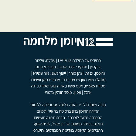
יומן מלחמה
פרויקט של מחלקת DATA12 | עורכת: אלינור
צוקרמן | תחקיר: שירה אבדר | מערכת: רותם
גרוסמן, ים גת, יונתן סוחר | ייעוץ לשוני: אור שפירא |
מנהלת מוצר: גוון מירצקי דנינו | ארטדיירקשן ועיצוב:
סטודיו mako, מקס שפירו, אריה קופרשמידט, דנה
ארבל | אפיון: מיטל חורגין צרפתי
תודה מיוחדת לד"ר יהודה בלנגה מהמחלקה ללימודי
המזרח התיכון באוניברסיטת בר אילן ולמיזם
ההנצחה "גלעד-לזכרם" - חברת תבונה תעשיות
תוכנה בע"מ | תמונות: ארכיון צה"ל, לע"מ אוסף
התצלומים הלאומי, באדיבות המצולמים ורויטרס