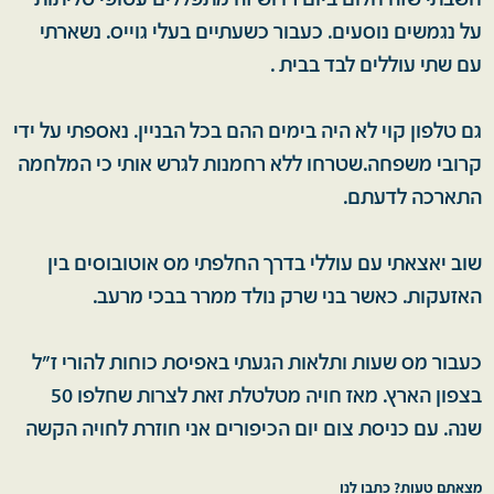
חשבתי שזה חלום ביום רדוש זה מתפללים עטופי טליתות
על נגמשים נוסעים. כעבור כשעתיים בעלי גוייס. נשארתי
עם שתי עוללים לבד בבית .
גם טלפון קוי לא היה בימים ההם בכל הבניין. נאספתי על ידי
קרובי משפחה.שטרחו ללא רחמנות לגרש אותי כי המלחמה
התארכה לדעתם.
שוב יאצאתי עם עוללי בדרך החלפתי מס אוטובוסים בין
האזעקות. כאשר בני שרק נולד ממרר בבכי מרעב.
כעבור מס שעות ותלאות הגעתי באפיסת כוחות להורי ז"ל
בצפון הארץ. מאז חויה מטלטלת זאת לצרות שחלפו 50
שנה. עם כניסת צום יום הכיפורים אני חוזרת לחויה הקשה
מצאתם טעות? כתבו לנו